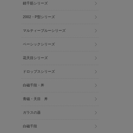
錆千筋シリーズ
2002・P型シリーズ
マルティーブルーシリーズ
ベーシックシリーズ
花天目シリーズ
ドロップスシリーズ
白磁千段・丼
青磁・天目 丼
ガラスの器
白磁千段