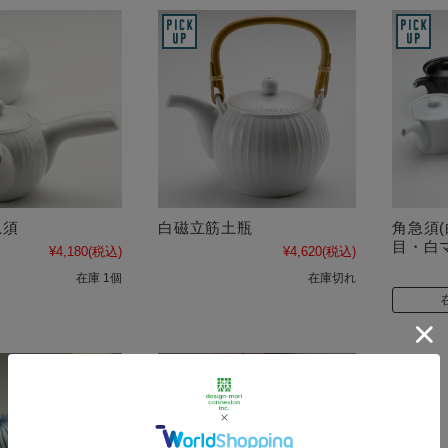
急須
白磁立筋土瓶
角急須
目・白
¥4,180
(税込)
¥4,620
(税込)
在庫 1個
在庫切れ