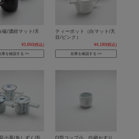
白磁/濃紺マット/天
ティーポット（白マット/天
目/ピンク）
¥3,850
(税込)
¥4,180
(税込)
在庫を確認する
在庫を確認する
花小草/糸しずく/乱
O型コップ小 白磁かすり