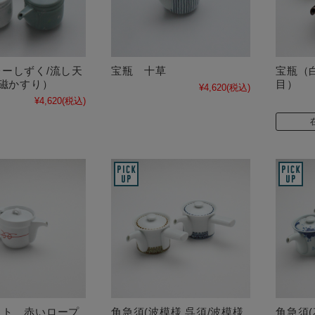
ーしずく/流し天
宝瓶 十草
宝瓶（
白磁かすり）
目）
¥4,620
(税込)
¥4,620
(税込)
ット 赤いロープ
角急須(波模様 呉須/波模様
角急須(