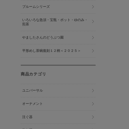
ブルームシリーズ
いろいろな急須・宝瓶・ポット・ゆのみ・
煎茶
やましたさんのどうぶつ園
平形めし茶碗復刻１２柄＜２０２５＞
商品カテゴリ
ユニバーサル
オーナメント
注ぐ器