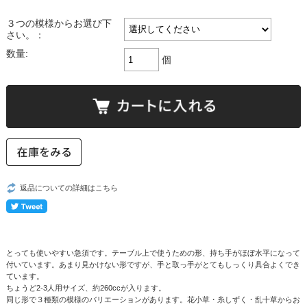
３つの模様からお選び下
さい。：
数量:
個
返品についての詳細はこちら
とっても使いやすい急須です。テーブル上で使うための形、持ち手がほぼ水平になって
付いています。あまり見かけない形ですが、手と取っ手がとてもしっくり具合よくでき
ています。
ちょうど2-3人用サイズ、約260ccが入ります。
同じ形で３種類の模様のバリエーションがあります。花小草・糸しずく・乱十草からお