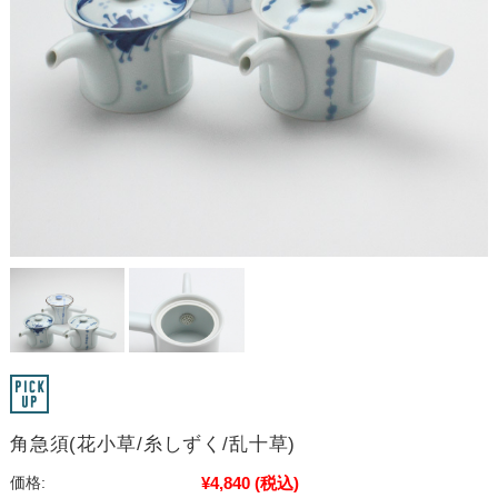
角急須(花小草/糸しずく/乱十草)
¥4,840
(税込)
価格: