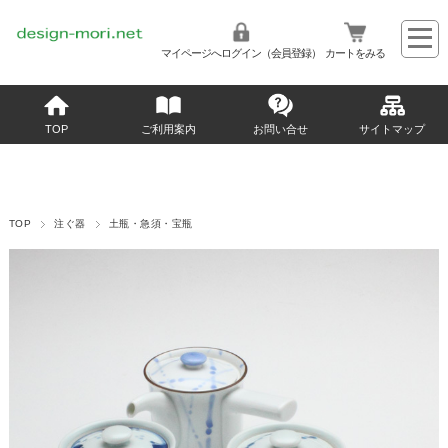
マイページへログイン（会員登録）
カートをみる
TOP
ご利用案内
お問い合せ
サイトマップ
TOP
注ぐ器
土瓶・急須・宝瓶