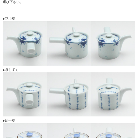
選び下さい。
●花小草
●糸しずく
●乱十草