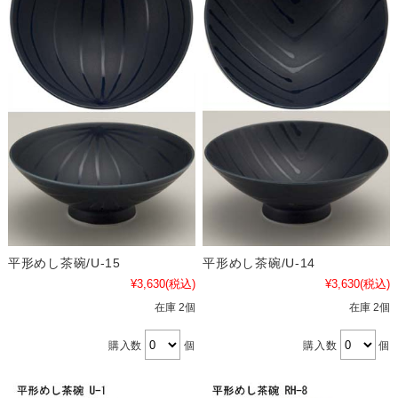
平形めし茶碗/U-15
平形めし茶碗/U-14
¥3,630
(税込)
¥3,630
(税込)
在庫 2個
在庫 2個
購入数
個
購入数
個