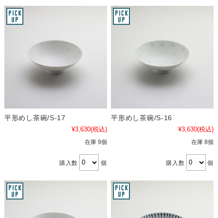
平形めし茶碗/S-17
平形めし茶碗/S-16
¥3,630
(税込)
¥3,630
(税込)
在庫 9個
在庫 8個
購入数
個
購入数
個