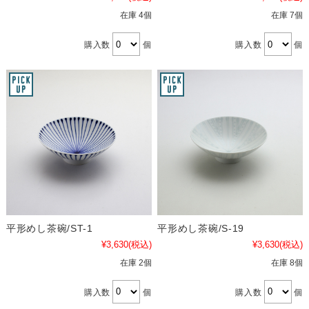
在庫 4個
在庫 7個
購入数
個
購入数
個
平形めし茶碗/ST-1
平形めし茶碗/S-19
¥3,630
(税込)
¥3,630
(税込)
在庫 2個
在庫 8個
購入数
個
購入数
個