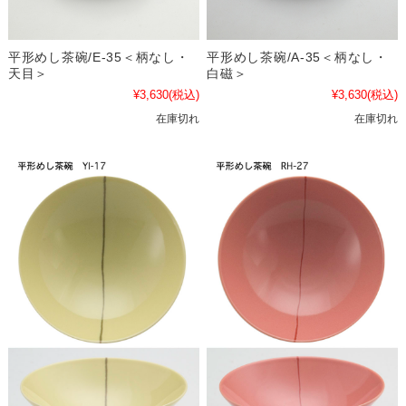
平形めし茶碗/E-35＜柄なし・
平形めし茶碗/A-35＜柄なし・
天目＞
白磁＞
¥3,630
(税込)
¥3,630
(税込)
在庫切れ
在庫切れ