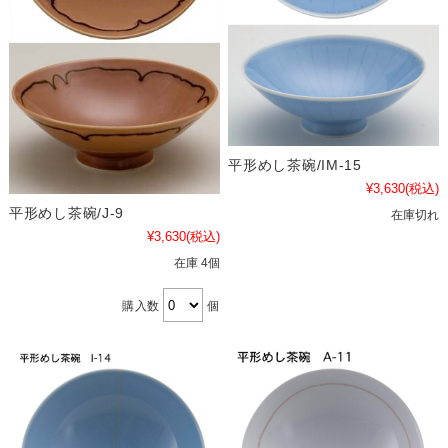
平形めし茶碗/IM-15
¥3,630
(税込)
平形めし茶碗/J-9
在庫切れ
¥3,630
(税込)
在庫 4個
購入数
個