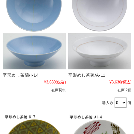
平形めし茶碗/I-14
平形めし茶碗/A-11
¥3,630
(税込)
¥3,630
(税込)
在庫切れ
在庫 2個
購入数
個