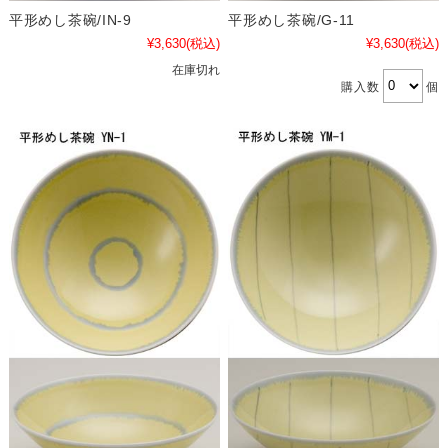
平形めし茶碗/IN-9
平形めし茶碗/G-11
¥3,630
(税込)
¥3,630
(税込)
在庫切れ
購入数
個