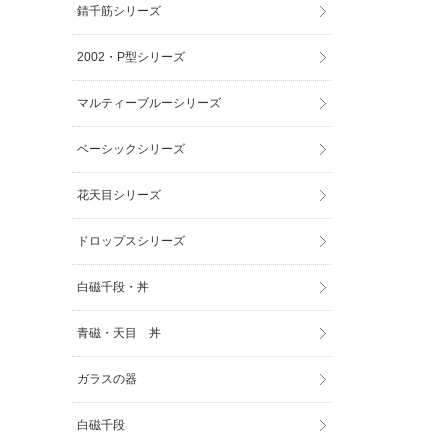
錆千筋シリーズ
2002・P型シリーズ
マルティーブルーシリーズ
ベーシックシリーズ
花天目シリーズ
ドロップスシリーズ
白磁千段・丼
青磁・天目 丼
ガラスの器
白磁千段