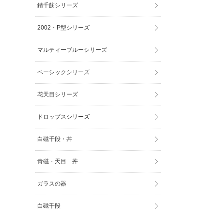
錆千筋シリーズ
2002・P型シリーズ
マルティーブルーシリーズ
ベーシックシリーズ
花天目シリーズ
ドロップスシリーズ
白磁千段・丼
青磁・天目 丼
ガラスの器
白磁千段