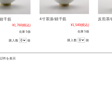
4寸茶漬/錆千筋
反煎茶
/錆千筋
¥1,540
(税込)
¥1,760
(税込)
在庫 5個
在庫 5個
購入数
個
購入数
個
12件を表示