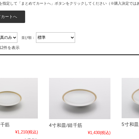
を指定して「まとめてカートへ」ボタンをクリックしてください（※購入決定では
並び順：
12件を表示
5寸和皿
錆千筋
4寸和皿/錆千筋
¥1,210
(税込)
¥1,430
(税込)