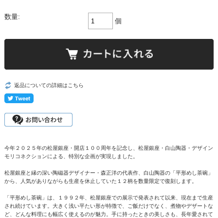
数量:
個
返品についての詳細はこちら
今年２０２５年の松屋銀座・開店１００周年を記念し、松屋銀座・白山陶器・デザイン
モリコネクションによる、特別な企画が実現しました。
松屋銀座と縁の深い陶磁器デザイナー・森正洋の代表作、白山陶器の「平形めし茶碗」
から、人気がありながらも生産を休止していた１２柄を数量限定で復刻します。
「平形めし茶碗」は、１９９２年、松屋銀座での展示で発表されて以来、現在まで生産
され続けています。大きく浅い平たい形が特徴で、ご飯だけでなく、煮物やデザートな
ど、どんな料理にも幅広く使えるのが魅力。手に持ったときの美しさも、長年愛されて