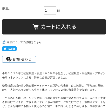
数量:
個
返品についての詳細はこちら
今年２０２５年の松屋銀座・開店１００周年を記念し、松屋銀座・白山陶器・デザイン
モリコネクションによる、特別な企画が実現しました。
松屋銀座と縁の深い陶磁器デザイナー・森正洋の代表作、白山陶器の「平形めし茶碗」
から、人気がありながらも生産を休止していた１２柄を数量限定で復刻します。
「平形めし茶碗」は、１９９２年、松屋銀座での展示で発表されて以来、現在まで生産
され続けています。大きく浅い平たい形が特徴で、ご飯だけでなく、煮物やデザートな
ど、どんな料理にも幅広く使えるのが魅力。手に持ったときの美しさも、長年愛されて