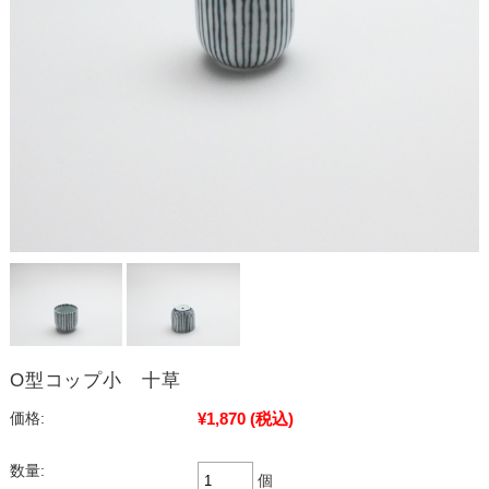
O型コップ小 十草
¥1,870
(税込)
価格:
数量:
個