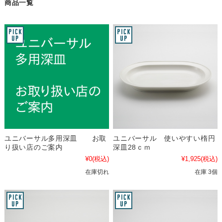
商品一覧
ユニバーサル多用深皿 お取
ユニバーサル 使いやすい楕円
り扱い店のご案内
深皿28ｃｍ
¥0
(税込)
¥1,925
(税込)
在庫切れ
在庫 3個