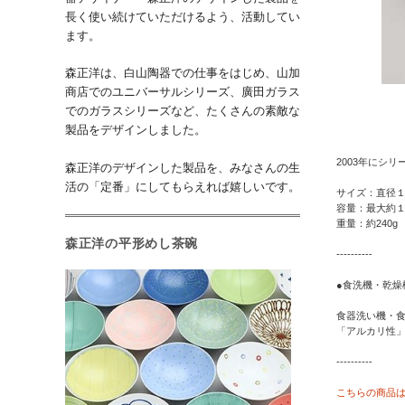
長く使い続けていただけるよう、活動してい
ます。
森正洋は、白山陶器での仕事をはじめ、山加
商店でのユニバーサルシリーズ、廣田ガラス
でのガラスシリーズなど、たくさんの素敵な
製品をデザインしました。
2003年にシ
森正洋のデザインした製品を、みなさんの生
活の「定番」にしてもらえれば嬉しいです。
サイズ：直径１
容量：最大約
重量：約240g
森正洋の平形めし茶碗
----------
●食洗機・乾燥
食器洗い機・
「アルカリ性
----------
こちらの商品は