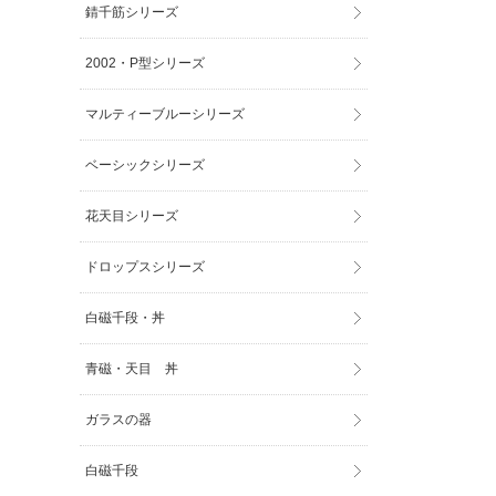
錆千筋シリーズ
2002・P型シリーズ
マルティーブルーシリーズ
ベーシックシリーズ
花天目シリーズ
ドロップスシリーズ
白磁千段・丼
青磁・天目 丼
ガラスの器
白磁千段