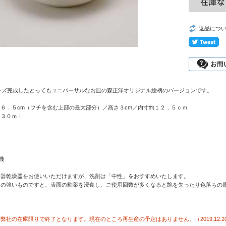
返品につ
リーズ完成したとってもユニバーサルなお皿の森正洋オリジナル絵柄のバージョンです。
６．５cm（フチを含む上部の最大部分）／高さ３cm／内寸約１２．５ｃｍ
１３０ｍｌ
機
食器乾燥器をお使いいただけますが、洗剤は「中性」をおすすめいたします。
」の強いものですと、表面の釉薬を浸食し、ご使用回数が多くなると艶を失ったり色落ちの
弊社の在庫限りで終了となります。現在のところ再生産の予定はありません。（2019.12.2