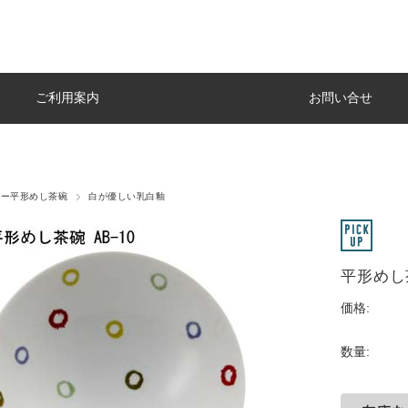
ご利用案内
お問い合せ
バー平形めし茶碗
白が優しい乳白釉
平形めし茶
価格:
数量: