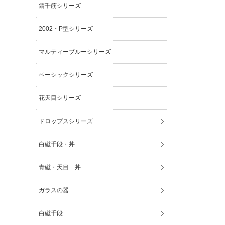
錆千筋シリーズ
2002・P型シリーズ
マルティーブルーシリーズ
ベーシックシリーズ
花天目シリーズ
ドロップスシリーズ
白磁千段・丼
青磁・天目 丼
ガラスの器
白磁千段