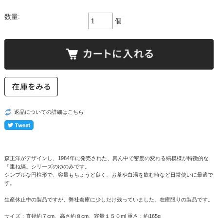
数量:
個
返品についての詳細はこちら
森正洋がデザインし、1984年に発売された、真ん中で密度の変わる縞模様が特徴的な
「重ね縞」シリーズのゆのみです。
シンプルな円柱形で、容量もちょうど良く、お茶や白湯を飲む時など日常使いに最適で
す。
生産休止中の製品ですが、弊社倉庫に少しだけ残っていました。在庫限りの製品です。
サイズ：直径約７cm、高さ約８cm、容量１５０ml 重さ：約165g