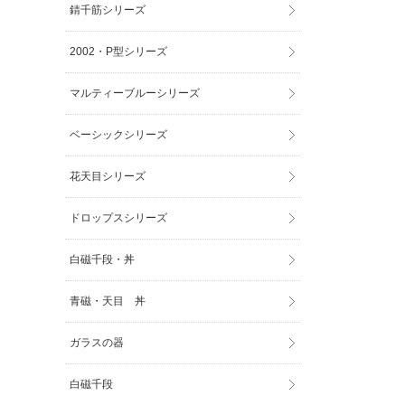
錆千筋シリーズ
2002・P型シリーズ
マルティーブルーシリーズ
ベーシックシリーズ
花天目シリーズ
ドロップスシリーズ
白磁千段・丼
青磁・天目 丼
ガラスの器
白磁千段