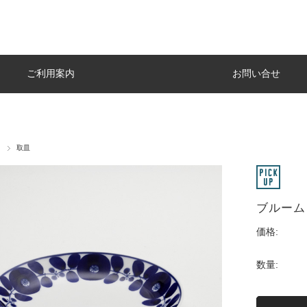
ご利用案内
お問い合せ
器
取皿
ブルーム
価格:
数量: