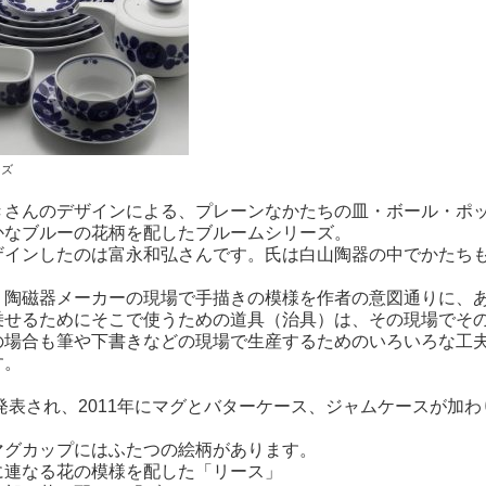
ーズ
きさんのデザインによる、プレーンなかたちの皿・ボール・ポ
かなブルーの花柄を配したブルームシリーズ。
ザインしたのは富永和弘さんです。氏は白山陶器の中でかたち
、陶磁器メーカーの現場で手描きの模様を作者の意図通りに、
乗せるためにそこで使うための道具（治具）は、その現場でそ
の場合も筆や下書きなどの現場で生産するためのいろいろな工
す。
に発表され、2011年にマグとバターケース、ジャムケースが加
マグカップにはふたつの絵柄があります。
に連なる花の模様を配した「リース」