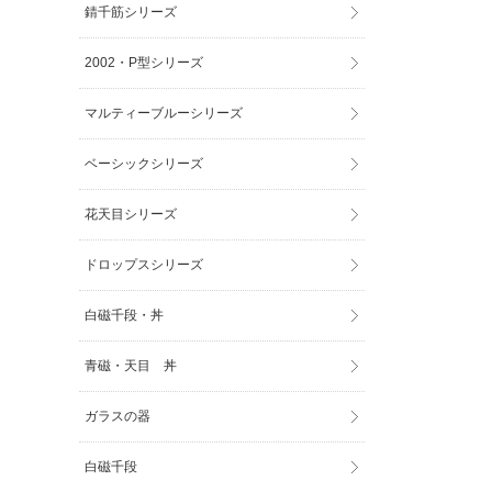
錆千筋シリーズ
2002・P型シリーズ
マルティーブルーシリーズ
ベーシックシリーズ
花天目シリーズ
ドロップスシリーズ
白磁千段・丼
青磁・天目 丼
ガラスの器
白磁千段