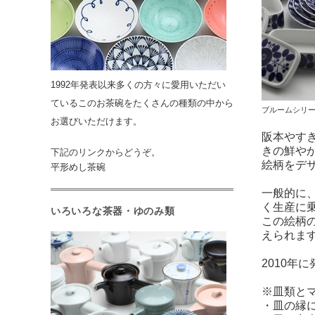
1992年発表以来多くの方々に愛用いただい
ているこのお茶碗をたくさんの種類の中から
ブルームシリ
お選びいただけます。
阪本やす
きの鮮や
下記のリンクからどうぞ。
絵柄をデ
平形めし茶碗
一般的に
く生産に
いろいろな茶器・ゆのみ類
この絵柄
えられま
2010年
※皿類と
・皿の縁