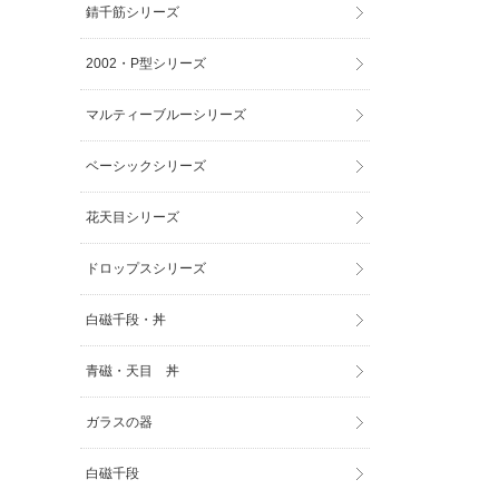
錆千筋シリーズ
2002・P型シリーズ
マルティーブルーシリーズ
ベーシックシリーズ
花天目シリーズ
ドロップスシリーズ
白磁千段・丼
青磁・天目 丼
ガラスの器
白磁千段