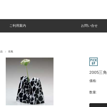
ご利用案内
お問い合せ
用品
花瓶
2005三
価格:
数量: