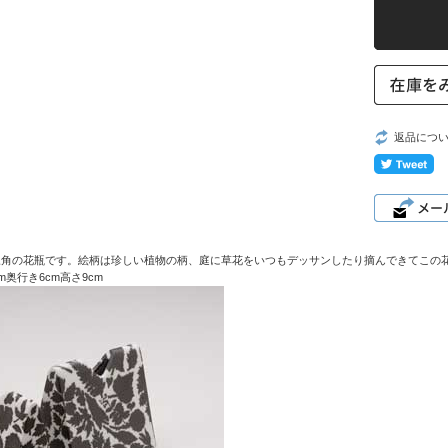
返品につ
三角の花瓶です。絵柄は珍しい植物の柄、庭に草花をいつもデッサンしたり摘んできてこの
m奥行き6cm高さ9cm